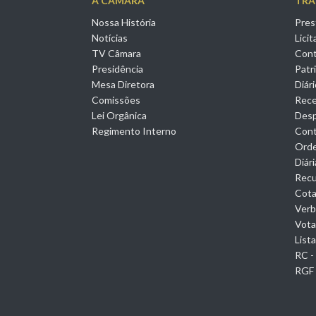
A CÂMARA
TRA
Nossa História
Pres
Notícias
Lici
TV Câmara
Cont
Presidência
Patr
Mesa Diretora
Diári
Comissões
Rece
Lei Orgânica
Des
Regimento Interno
Cont
Orde
Diár
Rec
Cota
Verb
Vota
List
RC -
RGF 