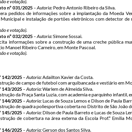
são e votação).
to nº 031/2025
–
Autoria:
Pedro Antonio Ribeiro da Silva.
era pedidos de informações sobre a implantação da Moeda Ver
 Municipal e instalação de portões eletrônicos com detector de 
são e votação).
to nº 032/2025
–
Autoria:
Simone Sossai.
cita informações sobre a construção de uma creche pública mun
gio Manoel Ribeiro Carneiro, em Monte Pascoal.
são e votação).
º 142/2025
–
Autoria:
Adailton Xavier da Costa.
trução de campo de futebol com arquibancada e vestiário em Mo
º 143/2025
–
Autoria:
Warlem de Almeida Silva.
trução da Praça Santa Luzia, com academia e parquinho infantil, 
º 144/2025
–
Autoria:
Lucas de Souza Lemos e Dilson de Paula Barr
trução de quadra poliesportiva coberta no Distrito de São João 
º 145/2025
–
Autoria:
Dilson de Paula Barreto e Lucas de Souza Le
trução de cobertura na área externa da Escola Prof.ª Emília 
º 146/2025
–
Autoria:
Gerson dos Santos Silva.