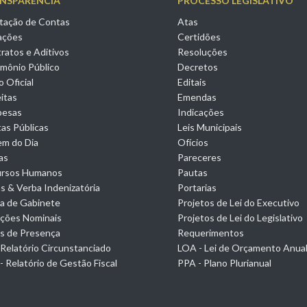
NSPARÊNCIA
PROCESSO LEGISLATIVO
tação de Contas
Atas
tações
Certidões
ratos e Aditivos
Resoluções
imônio Público
Decretos
o Oficial
Editais
itas
Emendas
pesas
Indicações
as Públicas
Leis Municipais
m do Dia
Ofícios
ias
Pareceres
ursos Humanos
Pautas
s & Verba Indenizatória
Portarias
a de Gabinete
Projetos de Lei do Executivo
ções Nominais
Projetos de Lei do Legislativo
as de Presença
Requerimentos
 Relatório Circunstanciado
LOA - Lei de Orçamento Anua
- Relatório de Gestão Fiscal
PPA - Plano Plurianual