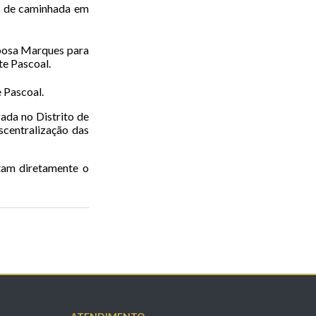
a de caminhada em
rbosa Marques para
e Pascoal.
 Pascoal.
izada no Distrito de
scentralização das
tam diretamente o