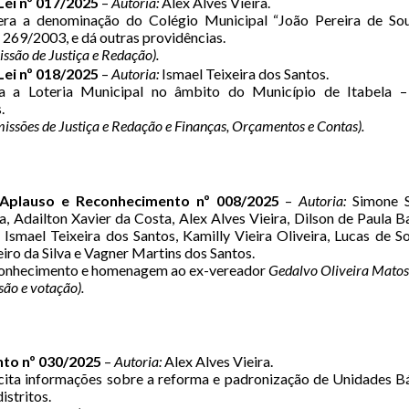
Lei nº 017/2025
–
Autoria:
Alex Alves Vieira.
ra a denominação do Colégio Municipal “João Pereira de Sou
 269/2003, e dá outras providências.
ssão de Justiça e Redação).
Lei nº 018/2025
–
Autoria:
Ismael Teixeira dos Santos.
 a Loteria Municipal no âmbito do Município de Itabela –
.
issões de Justiça e Redação e Finanças, Orçamentos e Contas).
Aplauso e Reconhecimento nº 008/2025
–
Autoria:
Simone S
a, Adailton Xavier da Costa, Alex Alves Vieira, Dilson de Paula 
, Ismael Teixeira dos Santos, Kamilly Vieira Oliveira, Lucas de 
iro da Silva e Vagner Martins dos Santos.
nhecimento e homenagem ao ex-vereador
Gedalvo Oliveira Matos
são e votação).
to nº 030/2025
–
Autoria:
Alex Alves Vieira.
cita informações sobre a reforma e padronização de Unidades B
istritos.