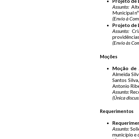
Projeto de 
Assunto:
Alte
Municipal nº
(Envio à Comi
Projeto de 
Assunto:
Cria
providências
(Envio às Com
Moções
Moção de 
Almeida Silv
Santos Silva
Antonio Ribe
Assunto:
Reco
(Única discus
Requerimentos
Requerimen
Assunto:
Soli
município e d