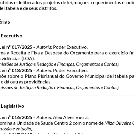
utidos e deliberados projetos de lei, moções, requerimentos e ind
 Itabela e de seus distritos.
rias
o Executivo
Lei nº 017/2025
–
Autoria:
Poder Executivo.
ma a Receita e Fixa a Despesa do Orçamento para o exercício fi
ovidências (LOA).
issões de Justiça e Redação e Finanças, Orçamentos e Contas).
Lei nº 018/2025
–
Autoria:
Poder Executivo.
õe sobre o Plano Plurianual do Governo Municipal de Itabela pa
e dá outras providências.
issões de Justiça e Redação e Finanças, Orçamentos e Contas).
 Legislativo
Lei nº 016/2025
–
Autoria:
Alex Alves Vieira.
mina a Unidade de Saúde Centro 2 com o nome de
Nilza Oliveira 
cussão e votação).