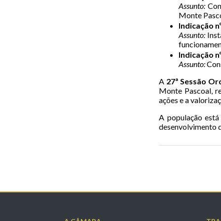
Assunto:
Cons
Monte Pasco
Indicação n
Assunto:
Inst
funcionamen
Indicação n
Assunto:
Cons
A
27ª Sessão Ord
Monte Pascoal, re
ações e a valoriza
A população está
desenvolvimento d