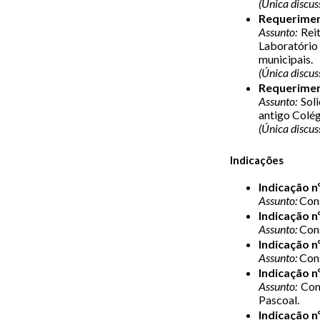
(Única discus
Requerimen
Assunto:
Reit
Laboratório
municipais.
(Única discus
Requerimen
Assunto:
Soli
antigo Colé
(Única discus
Indicações
Indicação n
Assunto:
Cons
Indicação n
Assunto:
Cons
Indicação n
Assunto:
Cons
Indicação n
Assunto:
Cons
Pascoal.
Indicação n