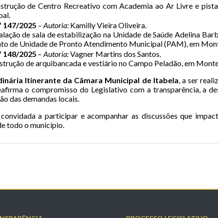
trução de Centro Recreativo com Academia ao Ar Livre e pist
al.
º 147/2025
–
Autoria:
Kamilly Vieira Oliveira.
alação de sala de estabilização na Unidade de Saúde Adelina Ba
to de Unidade de Pronto Atendimento Municipal (PAM), em Mont
º 148/2025
–
Autoria:
Vagner Martins dos Santos.
trução de arquibancada e vestiário no Campo Peladão, em Monte
inária Itinerante da Câmara Municipal de Itabela
, a ser real
afirma o compromisso do Legislativo com a transparência, a de
ção das demandas locais.
 convidada a participar e acompanhar as discussões que impac
e todo o município.